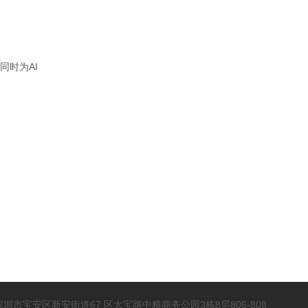
同时为AI
 深圳市宝安区新安街道67 区大宝路中粮商务公园3栋8层806-808