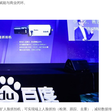
品赋能与商业闭环。
寻相”人脸抓拍机，可实现端上人脸抓拍（检测、跟踪、去重），减轻数据