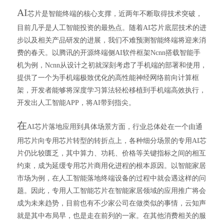
AI
芯片是智能终端的核心支撑，近两年不断取得技术突破，
目前几乎是人工智能投资的最热点。随着AI芯片底层技术的进
步以及相关产品研发的进展，我们不难预测智能终端将迎来消
费的春天。以腾讯的开源终端侧AI软件框架Ncnn搭载智能手
机为例，Ncnn从设计之初就深刻考虑了手机端的部署和使用，
提供了一个为手机端极致优化的高性能神经网络前向计算框
架，开发者能够将深度学习算法轻松移植到手机端高效执行，
开发出人工智能APP，将AI带到指尖。
在
AI芯片落地应用到具体场景方面，行业总体处在一个由通
用芯片向专用芯片转型的转折点上，各种细分场景的专用AI芯
片仍比较匮乏，其中算力、功耗、价格等关键指标之间的相互
约束，成为延缓专用芯片商用化进程的根本原因。以智能家居
市场为例，在人工智能落地终端设备的过程中就会遇这样的问
题。因此，专用人工智能芯片在智能家居领域的应用推广将会
成为未来趋势，目前也有不少家公司在做类似的事情，云知声
就是其中布局早，也是走在前列的一家。在其他消费相关的服