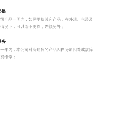
退换
公司产品一周内，如需更换其它产品，在外观、包装及
的情况下，可以给予更换，差额另补；
服务
起一年内，本公司对所销售的产品因自身原因造成故障
免费维修；