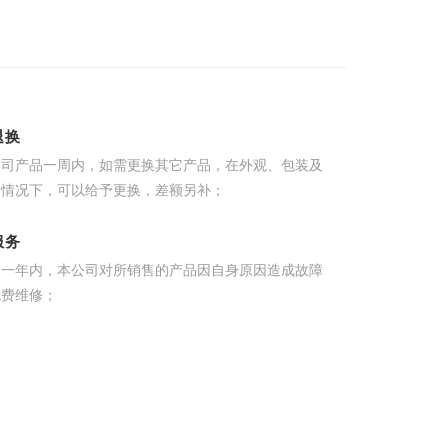
退换
公司产品一周内，如需更换其它产品，在外观、包装及
的情况下，可以给予更换，差额另补；
服务
起一年内，本公司对所销售的产品因自身原因造成故障
免费维修；