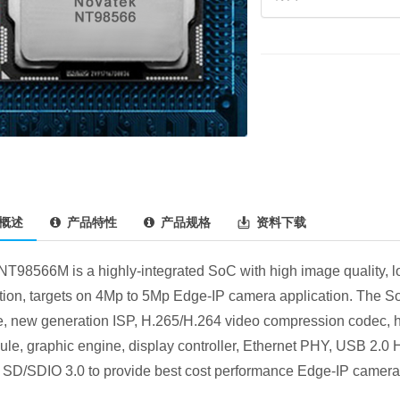
概述
产品特性
产品规格
资料下载
T98566M is a highly-integrated SoC with high image quality, l
ion, targets on 4Mp to 5Mp Edge-IP camera application. The S
, new generation ISP, H.265/H.264 video compression codec, 
e, graphic engine, display controller, Ethernet PHY, USB 2.0 
SD/SDIO 3.0 to provide best cost performance Edge-IP camera 