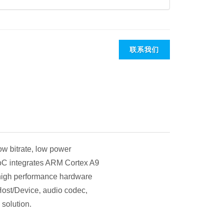
联系我们
ow bitrate, low power
oC integrates ARM Cortex A9
high performance hardware
Host/Device, audio codec,
solution.